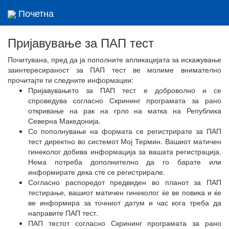
Почетна
Toggl
navig
Пријавување за ПАП тест
Почитувана,
пред да ја пополните апликацијата за искажување
заинтересираност за ПАП тест ве молиме внимателно
прочитајте ги следните информации:
Пријавувањето за ПАП тест е доброволно и се
спроведува согласно Скрининг програмата за рано
откривање на рак на грло на матка на Република
Северна Македонија.
Со пополнување на формата се регистрирате за ПАП
тест директно во системот Мој Термин. Вашиот матичен
гинеколог добива информација за вашата регистрација.
Нема потреба дополнително да го барате или
информирате дека сте се регистрирале.
Согласно распоредот предвиден во планот за ПАП
тестирање, вашиот матичен гинеколог ќе ве повика и ќе
ве информира за точниот датум и час кога треба да
направите ПАП тест.
ПАП тестот согласно Скрининг програмата за рано